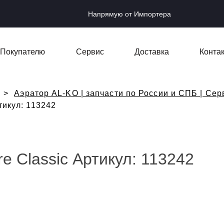
Напрямую от Импортера
Покупателю
Сервис
Доставка
Конта
Аэратор AL-KO | запчасти по России и СПБ | Сер
тикул: 113242
e Classic Артикул: 113242