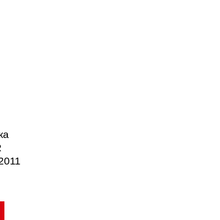
ка
R
/2011