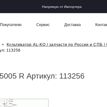
Напрямую от Импортера
Покупателю
Сервис
Доставка
Конта
Культиватор AL-KO | запчасти по России и СПБ |
ул: 113256
5005 R Артикул: 113256