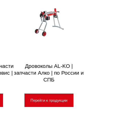
пчасти
Дровоколы AL-KO |
вис |
запчасти Алко | по России и
СПБ
Перейти к продукции