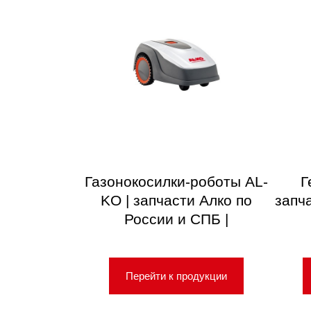
Газонокосилки-роботы AL-
Г
KO | запчасти Алко по
запч
России и СПБ |
Перейти к продукции