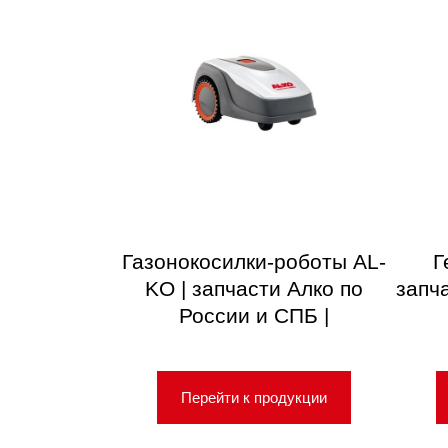
Газонокосилки-роботы AL-
Г
KO | запчасти Алко по
запч
России и СПБ |
Перейти к продукции