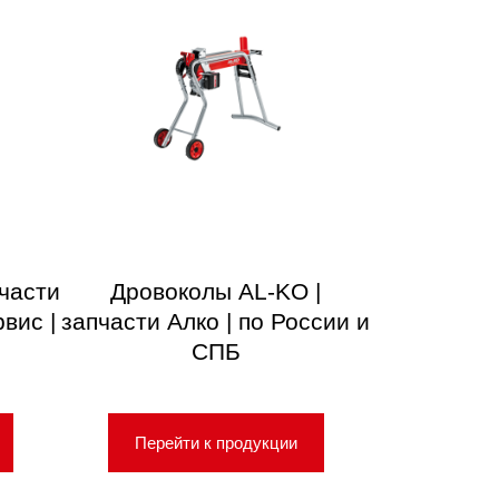
пчасти
Дровоколы AL-KO |
вис |
запчасти Алко | по России и
СПБ
Перейти к продукции