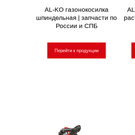
AL-KO газонокосилка
AL
шпиндельная | запчасти по
рас
России и СПБ
Перейти к продукции