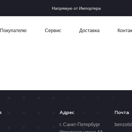
Напрямую от Импортера
Покупателю
Сервис
Доставка
Конта
я
Адрес
Почта
я
г. Санкт-Петербург
benzoli