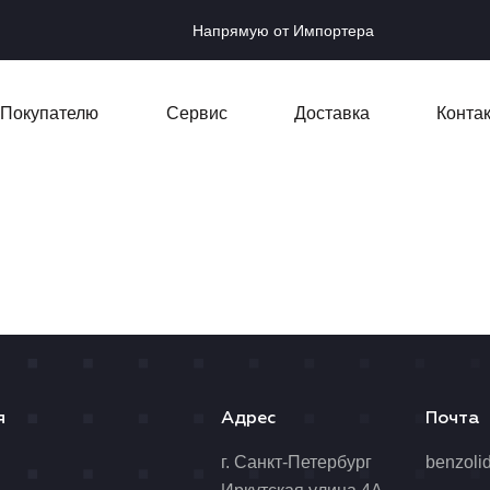
Напрямую от Импортера
Покупателю
Сервис
Доставка
Конта
я
Адрес
Почта
я
г. Санкт-Петербург
benzoli