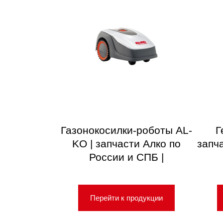
Газонокосилки-роботы AL-
Г
KO | запчасти Алко по
запч
России и СПБ |
Перейти к продукции