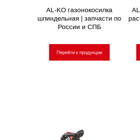
AL-KO газонокосилка
AL
шпиндельная | запчасти по
рас
России и СПБ
Перейти к продукции