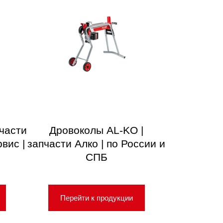
пчасти
Дровоколы AL-KO |
вис |
запчасти Алко | по России и
СПБ
Перейти к продукции