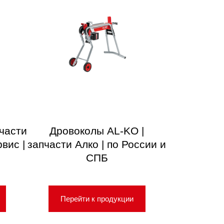
пчасти
Дровоколы AL-KO |
вис |
запчасти Алко | по России и
СПБ
Перейти к продукции