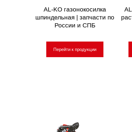
AL-KO газонокосилка
AL
шпиндельная | запчасти по
рас
России и СПБ
Перейти к продукции