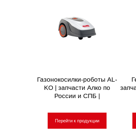
Газонокосилки-роботы AL-
Г
KO | запчасти Алко по
запч
России и СПБ |
Перейти к продукции