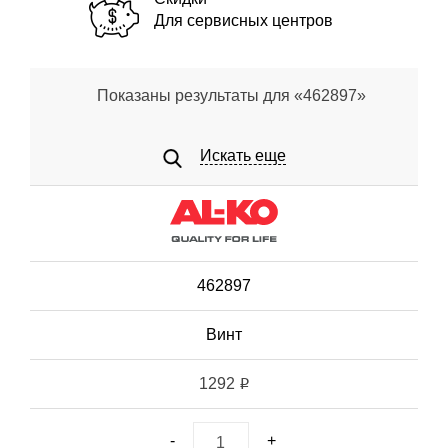
Для сервисных центров
Показаны результаты для «462897»
Искать еще
462897
Винт
1292
i
-
+