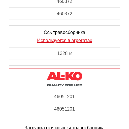
460372
460372
Ось травосборника
Используется в агрегатах
1328
i
46051201
46051201
Заглушка оси крышки травосборника