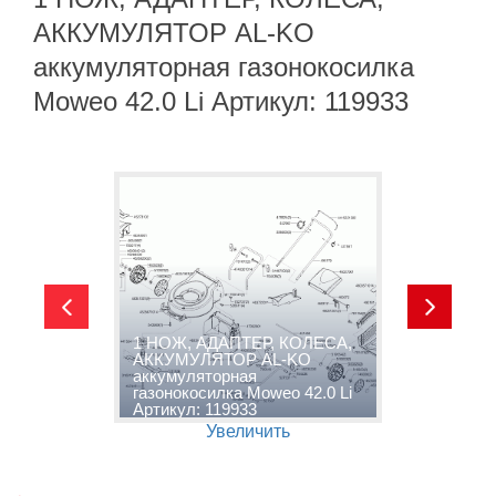
АККУМУЛЯТОР AL-KO
аккумуляторная газонокосилка
Moweo 42.0 Li Артикул: 119933
1 НОЖ, АДАПТЕР, КОЛЕСА,
2
АККУМУЛЯТОР AL-KO
В
аккумуляторная
а
i
газонокосилка Moweo 42.0 Li
г
Артикул: 119933
А
Увеличить