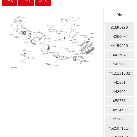
№
31691330
336003
44150330
441504
441506
4415221002
441551
442062
450757
451450
452085
4525671014