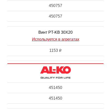
450757
450757
Винт PT-KB 30X20
Используется в агрегатах
1153
i
451450
451450