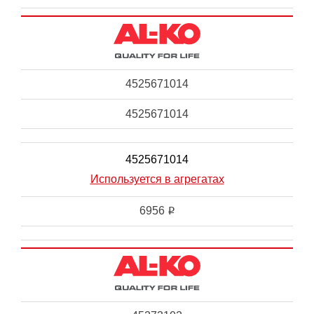
4525671014
4525671014
4525671014
Используется в агрегатах
6956
i