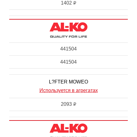
1402
i
441504
441504
L?FTER MOWEO
Используется в агрегатах
2093
i