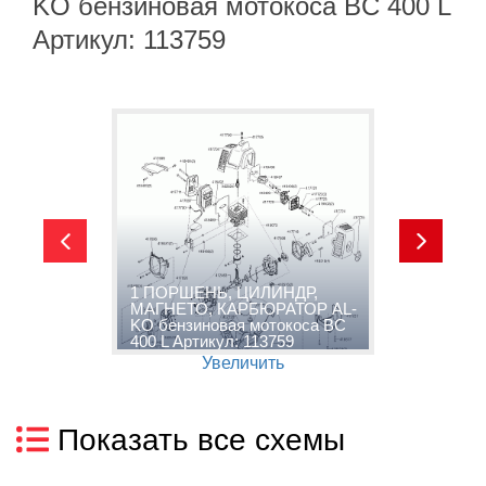
KO бензиновая мотокоса BC 400 L
Артикул: 113759
1 ПОРШЕНЬ, ЦИЛИНДР,
А
МАГНЕТО, КАРБЮРАТОР AL-
2
KO бензиновая мотокоса BC
A
400 L Артикул: 113759
B
Увеличить
Показать все схемы