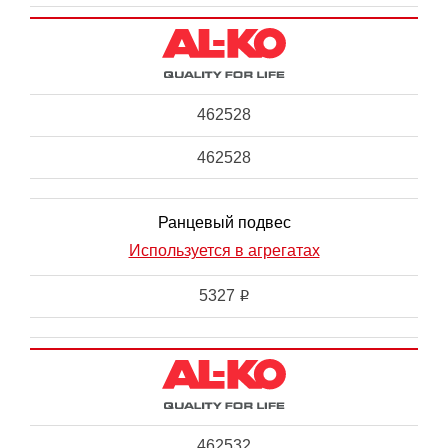
462528
462528
Ранцевый подвес
Используется в агрегатах
5327
i
462532