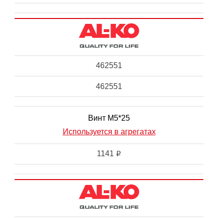
462551
462551
Винт M5*25
Используется в агрегатах
1141
i