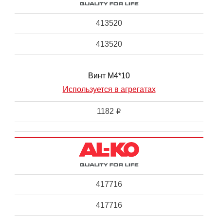
413520
413520
Винт M4*10
Используется в агрегатах
1182
i
417716
417716