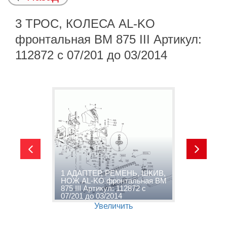
3 ТРОС, КОЛЕСА AL-KO
фронтальная BM 875 III Артикул:
112872 с 07/201 до 03/2014
1 АДАПТЕР, РЕМЕНЬ, ШКИВ,
2
НОЖ AL-KO фронтальная BM
ф
875 III Артикул: 112872 с
А
07/201 до 03/2014
0
Увеличить