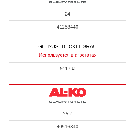
24
41258440
GEH?USEDECKEL GRAU
Используется в агрегатах
9117
i
25R
40516340