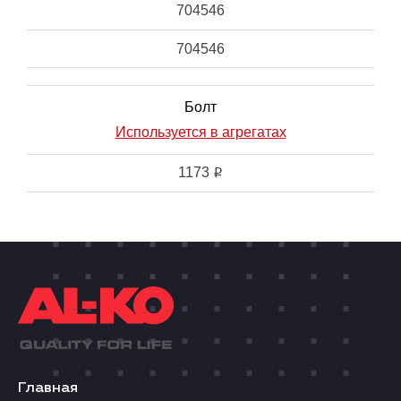
704546
704546
Болт
Используется в агрегатах
1173
i
Главная