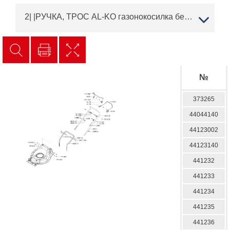
2| |РУЧКА, ТРОС AL-KO газонокосилка бензиновая Highline 527 SP Артикул: 119769 | с 08/2016 до 03/2019 года | Запчасти | Ремонт AL-KO
№
373265
44044140
44123002
44123140
441232
441233
441234
441235
441236