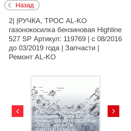
Назад
2| |РУЧКА, ТРОС AL-KO
газонокосилка бензиновая Highline
527 SP Артикул: 119769 | с 08/2016
до 03/2019 года | Запчасти |
Ремонт AL-KO
1| AL-KO газонокосилка
бензиновая Highline 527 SP
2
Артикул: 119769 | с 08/2016 до
г
03/2019 года |НОЖ,
H
АДАПТЕР, РЕМЕНЬ,
1