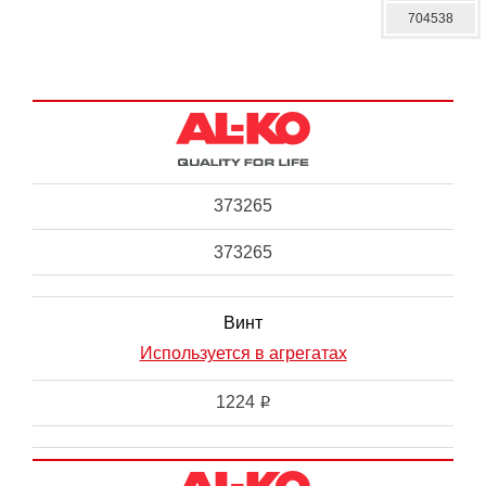
704538
373265
373265
Винт
Используется в агрегатах
1224
i