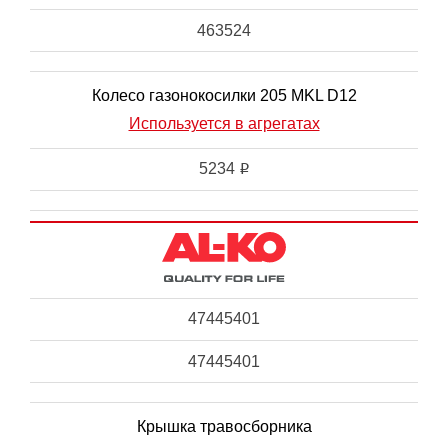
463524
Колесо газонокосилки 205 MKL D12
Используется в агрегатах
5234
i
47445401
47445401
Крышка травосборника