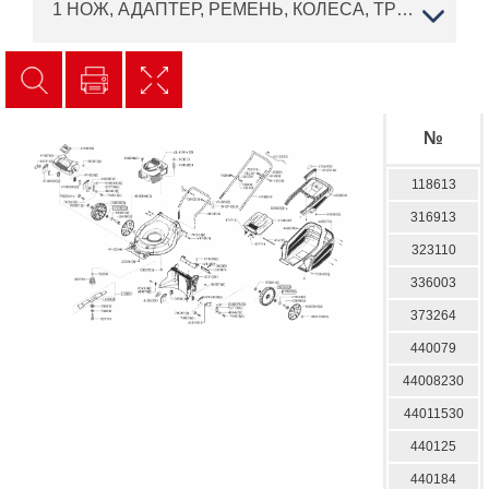
1 НОЖ, АДАПТЕР, РЕМЕНЬ, КОЛЕСА, ТРОС AL-KO газонокосилка Highline 46.5 P-A Артикул: 119616 с 03/2015 до 03/2016 года
№
118613
316913
323110
336003
373264
440079
44008230
44011530
440125
440184