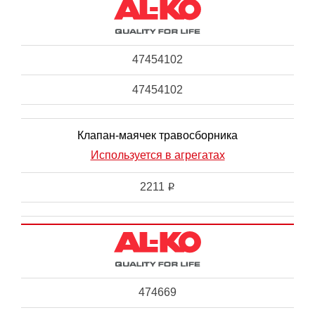
47454102
47454102
Клапан-маячек травосборника
Используется в агрегатах
2211
i
474669