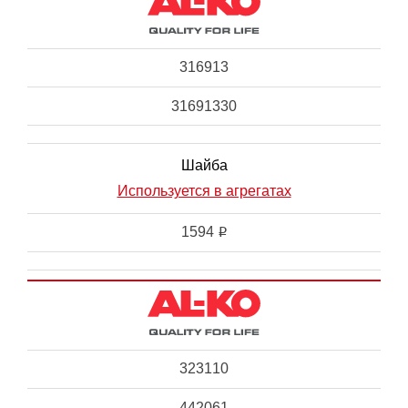
316913
31691330
Шайба
Используется в агрегатах
1594
i
323110
442061