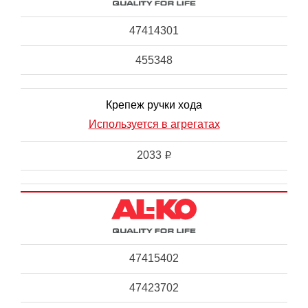
47414301
455348
Крепеж ручки хода
Используется в агрегатах
2033
i
47415402
47423702