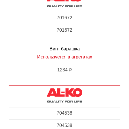
701672
701672
Винт барашка
Используется в агрегатах
1234
i
704538
704538