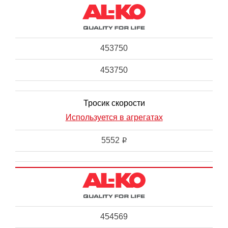
453750
453750
Тросик скорости
Используется в агрегатах
5552
i
454569