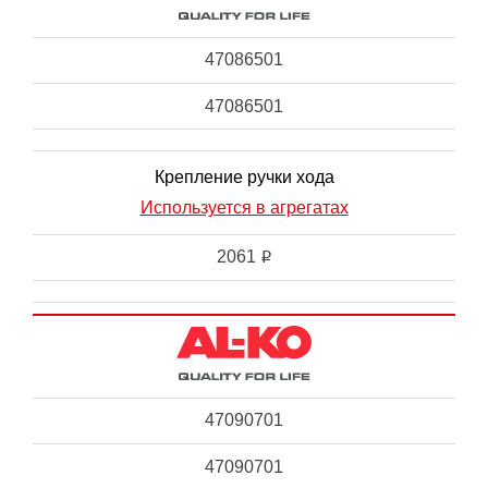
47086501
47086501
Крепление ручки хода
Используется в агрегатах
2061
i
47090701
47090701