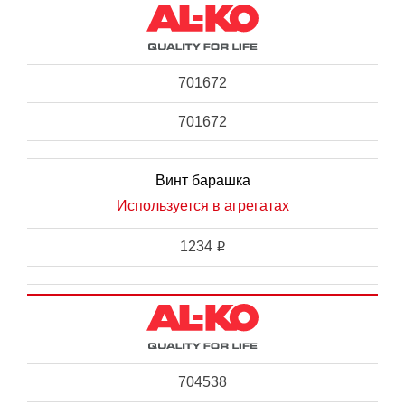
701672
701672
Винт барашка
Используется в агрегатах
1234
i
704538