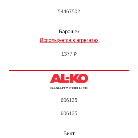
54467502
Барашек
Используется в агрегатах
1377
i
606135
606135
Винт