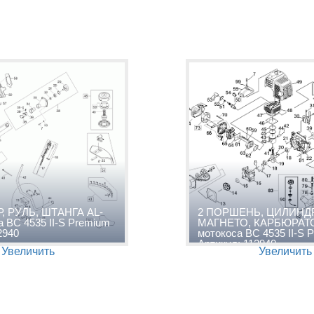
, РУЛЬ, ШТАНГА AL-
2 ПОРШЕНЬ, ЦИЛИНДР
 BC 4535 II-S Premium
МАГНЕТО, КАРБЮРАТ
2940
мотокоса BC 4535 II-S 
Артикул: 112940
Увеличить
Увеличить