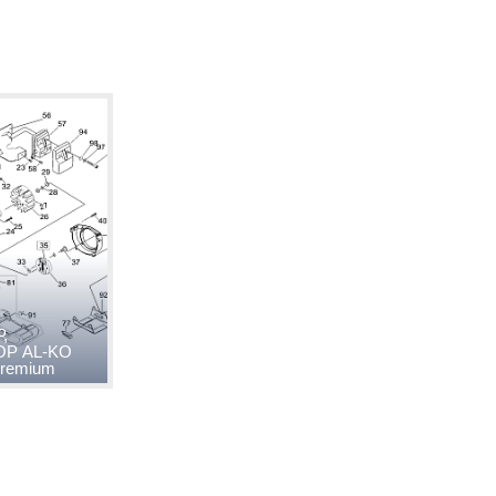
,
ОР AL-KO
Premium