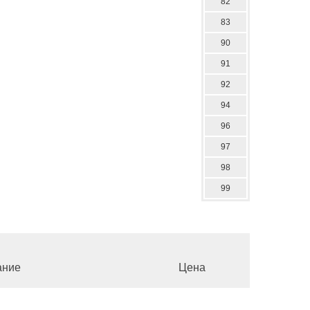
82
83
90
91
92
94
96
97
98
99
ание
Цена