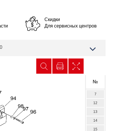
Скидки
асти
Для сервисных центров
0
№
7
12
13
14
15