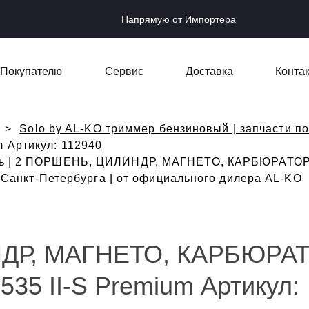
Напрямую от Импортера
Покупателю
Сервис
Доставка
Конта
Solo by AL-KO триммер бензиновый | запчасти по
m Артикул: 112940
ть | 2 ПОРШЕНЬ, ЦИЛИНДР, МАГНЕТО, КАРБЮРАТОР A
з Санкт-Петербурга | от официального дилера AL-KO
ДР, МАГНЕТО, КАРБЮРА
535 II-S Premium Артикул: