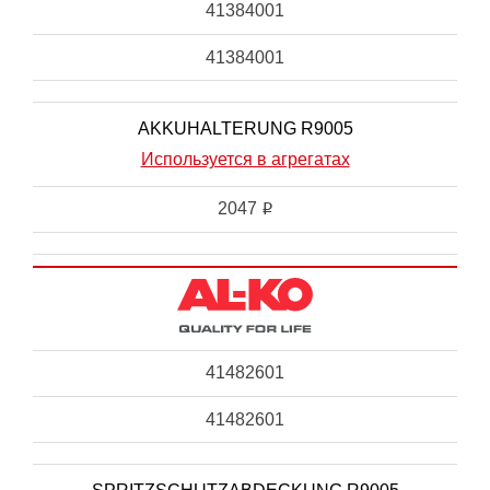
41384001
41384001
AKKUHALTERUNG R9005
Используется в агрегатах
2047
i
41482601
41482601