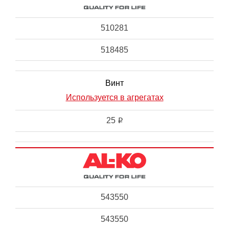
510281
518485
Винт
Используется в агрегатах
25
i
543550
543550