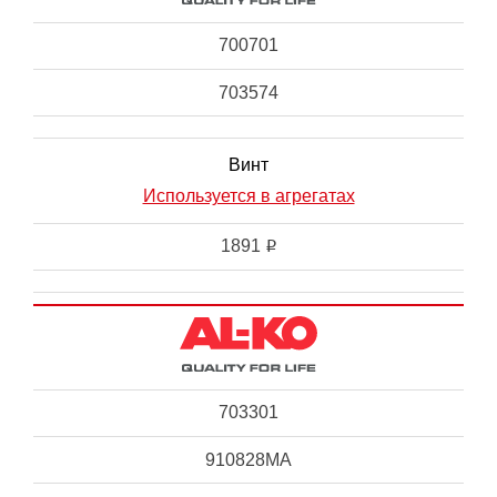
700701
703574
Винт
Используется в агрегатах
1891
i
703301
910828MA