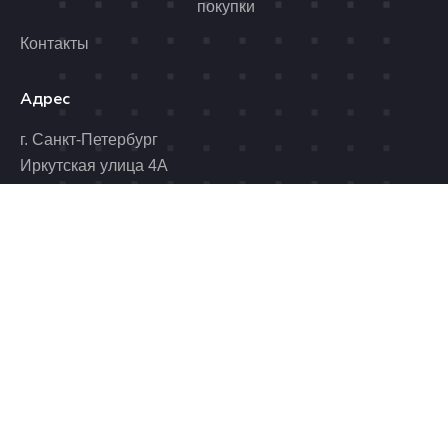
покупки
Контакты
Адрес
г. Санкт-Петербург
Иркутская улица 4А
Почта
Телефон
benzolider@yandex.ru
8 (812) 989-06-96
Время работы
Пн. - Пт.: 10.00 - 19.00
Сб.: 10.00 - 17.00
© 2026 ALKO