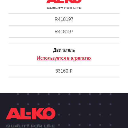
R418197
R418197
Двигатель
Используется в агрегатах
33160
i