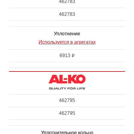
462783
462783
Уплотнение
Используется в агрегатах
6913
i
462795
462795
Уплотнительное кольцо