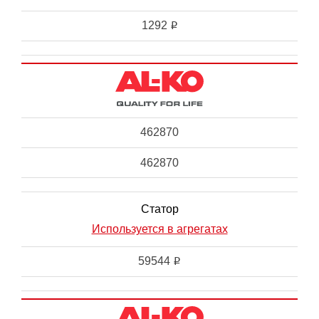
1292
i
462870
462870
Статор
Используется в агрегатах
59544
i