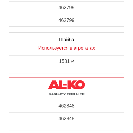
462799
462799
Шайба
Используется в агрегатах
1581
i
462848
462848