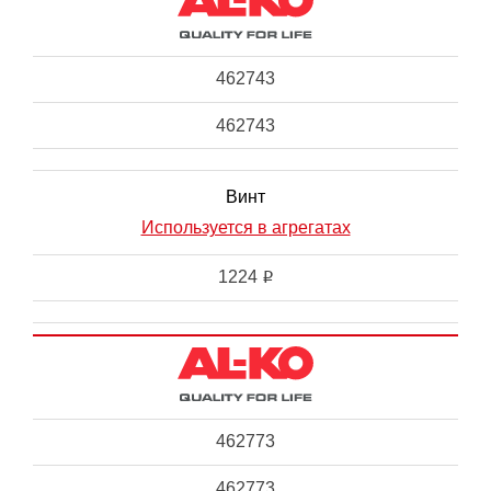
462743
462743
Винт
Используется в агрегатах
1224
i
462773
462773