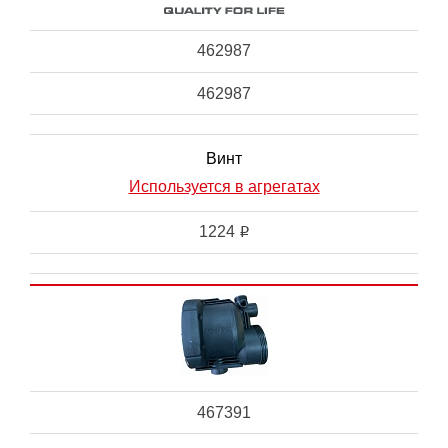
462987
462987
Винт
Используется в агрегатах
1224
i
467391