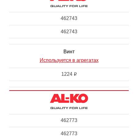
462743
462743
Винт
Используется в агрегатах
1224
i
462773
462773