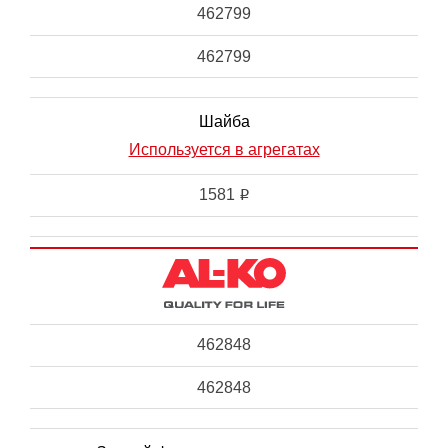
462799
462799
Шайба
Используется в агрегатах
1581
i
462848
462848