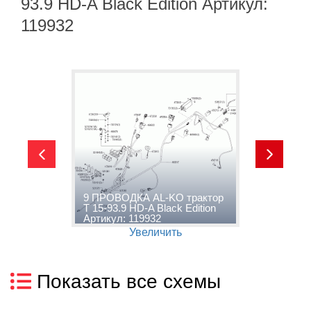
93.9 HD-A Black Edition Артикул:
119932
1
9 ПРОВОДКА AL-KO трактор
k
T 15-93.9 HD-A Black Edition
т
Артикул: 119932
E
Увеличить
Показать все схемы