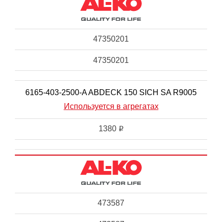
47350201
47350201
6165-403-2500-A ABDECK 150 SICH SA R9005
Используется в агрегатах
1380
i
473587