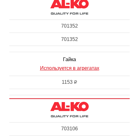
701352
701352
Гайка
Используется в агрегатах
1153
i
703106