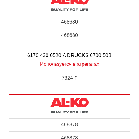
468680
468680
6170-430-0520-A DRUCKS 6700-50B
Используется в агрегатах
7324
i
468878
468878