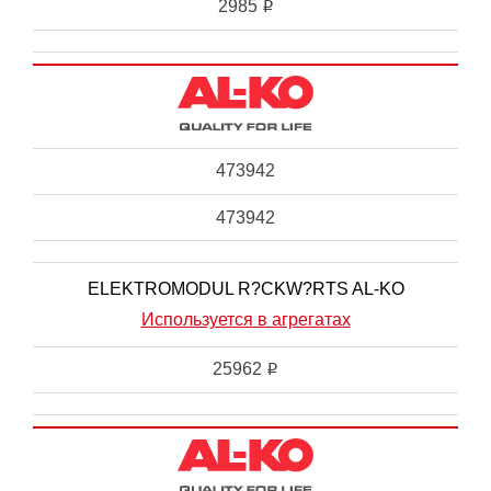
2985
i
473942
473942
ELEKTROMODUL R?CKW?RTS AL-KO
Используется в агрегатах
25962
i