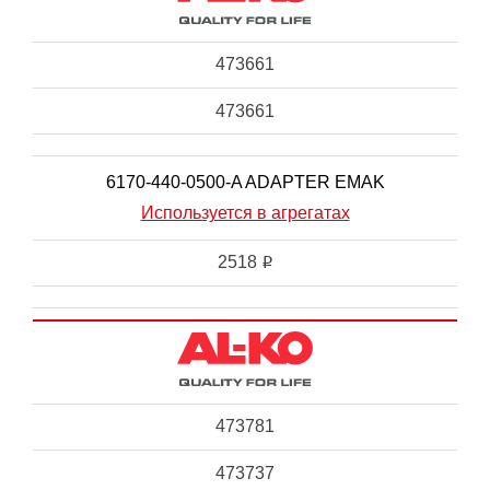
473661
473661
6170-440-0500-A ADAPTER EMAK
Используется в агрегатах
2518
i
473781
473737