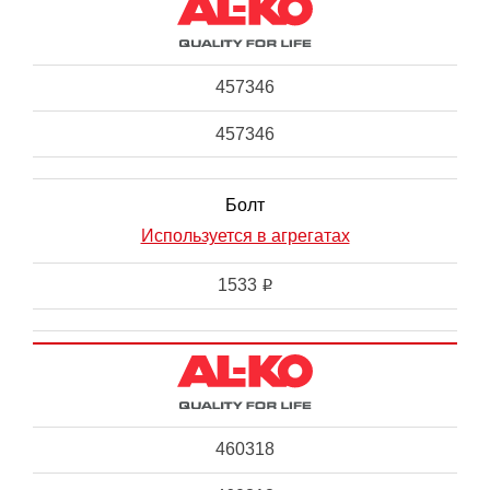
457346
457346
Болт
Используется в агрегатах
1533
i
460318