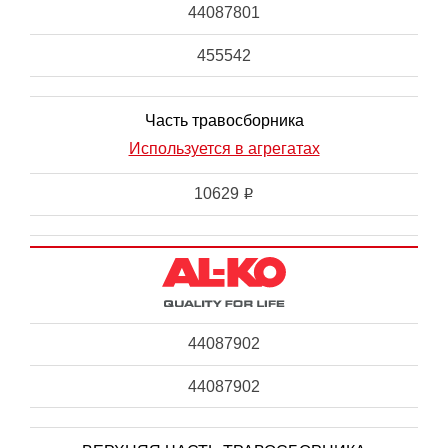
44087801
455542
Часть травосборника
Используется в агрегатах
10629
i
44087902
44087902