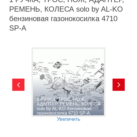
РЕМЕНЬ, КОЛЕСА solo by AL-KO
бензиновая газонокосилка 4710
SP-A
1 РУЧКА, ТРОС, НОЖ,
A
АДАПТЕР, РЕМЕНЬ, КОЛЕСА
S
solo by AL-KO бензиновая
С
газонокосилка 4710 SP-A
B
Увеличить