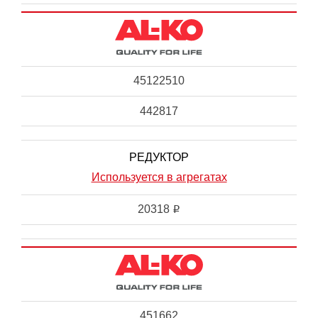
45122510
442817
РЕДУКТОР
Используется в агрегатах
20318
i
451662