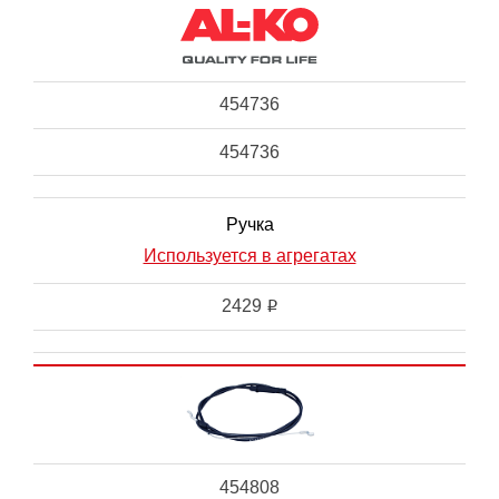
454736
454736
Ручка
Используется в агрегатах
2429
i
454808