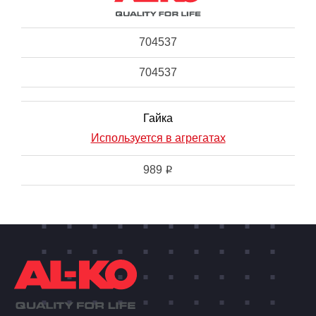
704537
704537
Гайка
Используется в агрегатах
989
i