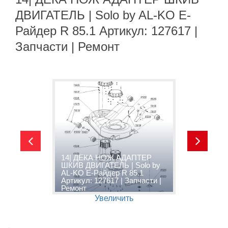
ДВИГАТЕЛЬ | Solo by AL-KO E-
Райдер R 85.1 Артикул: 127617 |
Запчасти | Ремонт
14| ДЕКА НОЖ АДАПТЕР
ШКИВ ДВИГАТЕЛЬ | Solo by
AL-KO E-Райдер R 85.1
1
Артикул: 127617 | Запчасти |
K
Ремонт
1
Увеличить