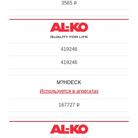
3565
i
419246
419246
M?HDECK
Используется в агрегатах
167727
i