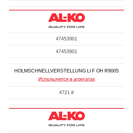
47453901
47453901
HOLMSCHNELLVERSTELLUNG LI F OH R9005
Используется в агрегатах
4721
i