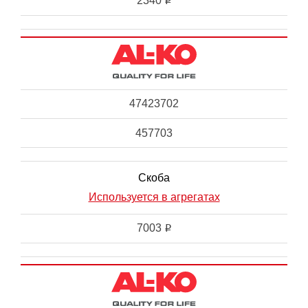
2340
i
47423702
457703
Скоба
Используется в агрегатах
7003
i