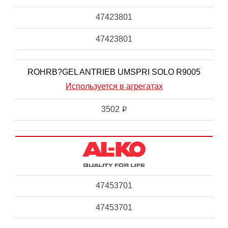
47423801
47423801
ROHRB?GEL ANTRIEB UMSPRI SOLO R9005
Используется в агрегатах
3502
i
47453701
47453701