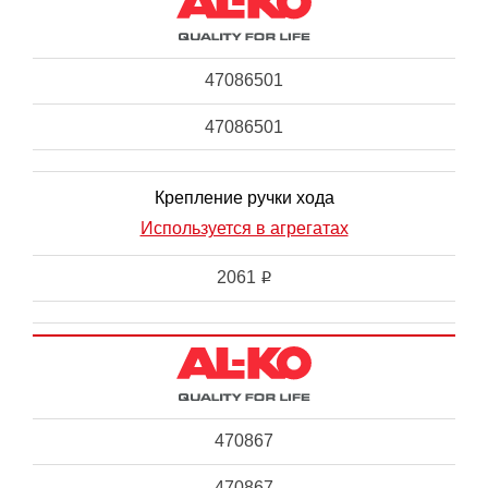
47086501
47086501
Крепление ручки хода
Используется в агрегатах
2061
i
470867
470867