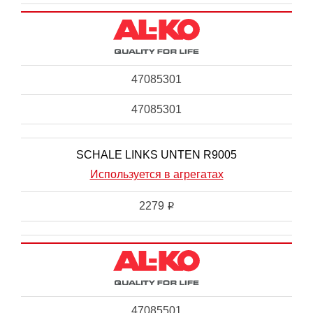
47085301
47085301
SCHALE LINKS UNTEN R9005
Используется в агрегатах
2279
i
47085501