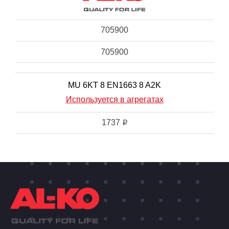
705900
705900
MU 6KT 8 EN1663 8 A2K
Используется в агрегатах
1737
i