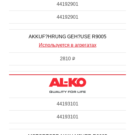
44192901
44192901
AKKUF?HRUNG GEH?USE R9005
Используется в агрегатах
2810
i
44193101
44193101