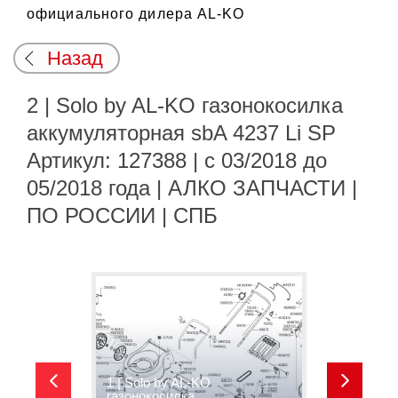
официального дилера AL-KO
Назад
2 | Solo by AL-KO газонокосилка
аккумуляторная sbA 4237 Li SP
Артикул: 127388 | с 03/2018 до
05/2018 года | АЛКО ЗАПЧАСТИ |
ПО РОССИИ | СПБ
1 | Solo by AL-KO
2
газонокосилка
г