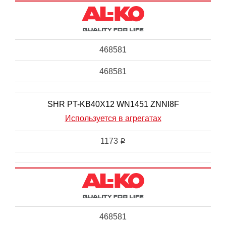
468581
468581
SHR PT-KB40X12 WN1451 ZNNI8F
Используется в агрегатах
1173
i
468581