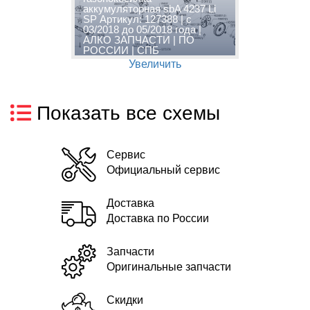
аккумуляторная sbA 4237 Li
а
SP Артикул: 127388 | с
S
03/2018 до 05/2018 года |
0
АЛКО ЗАПЧАСТИ | ПО
А
РОССИИ | СПБ
Р
Увеличить
Показать все схемы
Сервис
Официальный сервис
Доставка
Доставка по России
Запчасти
Оригинальные запчасти
Скидки