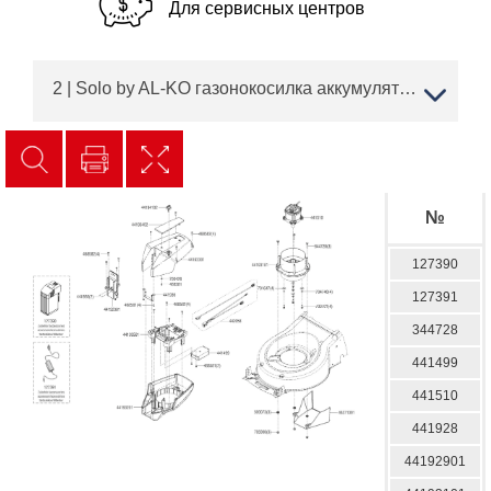
Для сервисных центров
2 | Solo by AL-KO газонокосилка аккумуляторная sbA 4237 Li SP Артикул: 127388 | с 03/2018 до 05/2018 года | АЛКО ЗАПЧАСТИ | ПО РОССИИ | СПБ
№
127390
127391
344728
441499
441510
441928
44192901