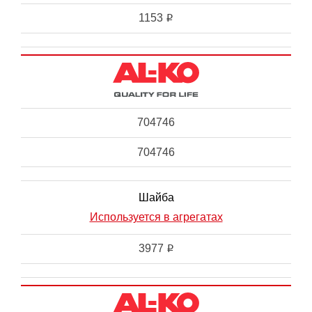
1153
i
704746
704746
Шайба
Используется в агрегатах
3977
i