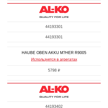
44193301
44193301
HAUBE OBEN AKKU M?HER R9005
Используется в агрегатах
5798
i
44193402