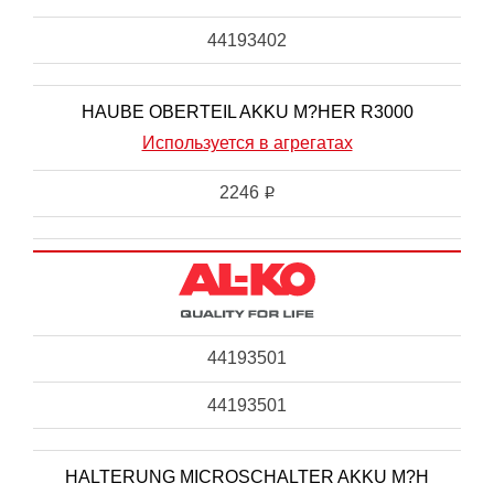
44193402
HAUBE OBERTEIL AKKU M?HER R3000
Используется в агрегатах
2246
i
44193501
44193501
HALTERUNG MICROSCHALTER AKKU M?H