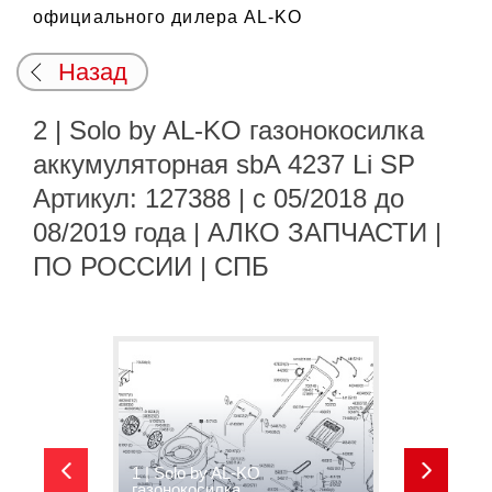
официального дилера AL-KO
Назад
2 | Solo by AL-KO газонокосилка
аккумуляторная sbA 4237 Li SP
Артикул: 127388 | с 05/2018 до
08/2019 года | АЛКО ЗАПЧАСТИ |
ПО РОССИИ | СПБ
1 | Solo by AL-KO
2
газонокосилка
г