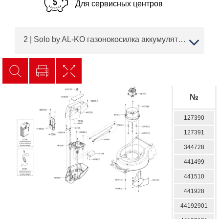
Для сервисных центров
2 | Solo by AL-KO газонокосилка аккумуляторная sbA 4237 Li SP Артикул: 127388 | с 05/2018 до 08/2019 года | АЛКО ЗАПЧАСТИ | ПО РОССИИ | СПБ
№
127390
127391
344728
441499
441510
441928
44192901