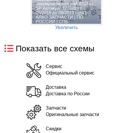
аккумуляторная sbA 4237 Li
а
SP Артикул: 127388 | с
S
05/2018 до 08/2019 года |
0
АЛКО ЗАПЧАСТИ | ПО
А
РОССИИ | СПБ
Р
Увеличить
Показать все схемы
Сервис
Официальный сервис
Доставка
Доставка по России
Запчасти
Оригинальные запчасти
Скидки