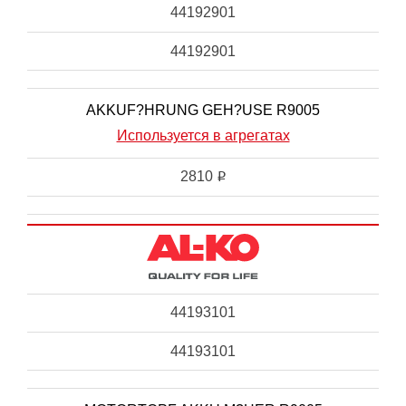
44192901
44192901
AKKUF?HRUNG GEH?USE R9005
Используется в агрегатах
2810
i
44193101
44193101