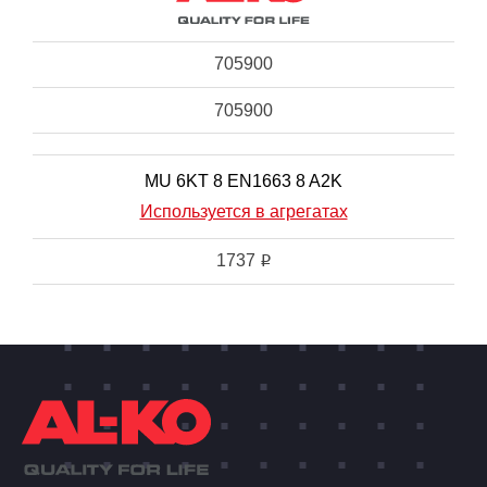
705900
705900
MU 6KT 8 EN1663 8 A2K
Используется в агрегатах
1737
i