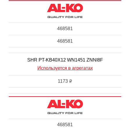
468581
468581
SHR PT-KB40X12 WN1451 ZNNI8F
Используется в агрегатах
1173
i
468581