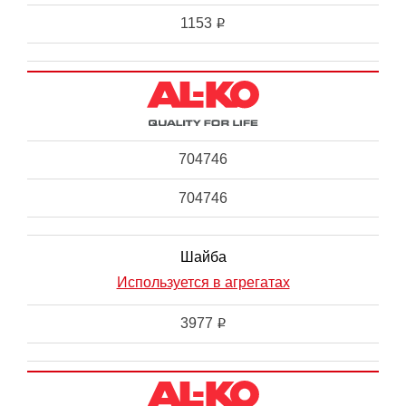
1153
i
704746
704746
Шайба
Используется в агрегатах
3977
i