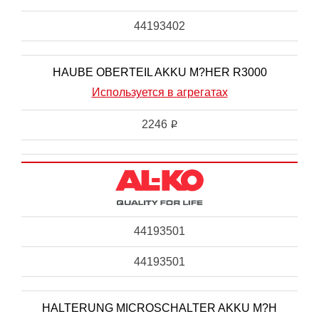
44193402
HAUBE OBERTEIL AKKU M?HER R3000
Используется в агрегатах
2246
i
44193501
44193501
HALTERUNG MICROSCHALTER AKKU M?H