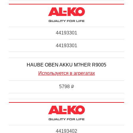
44193301
44193301
HAUBE OBEN AKKU M?HER R9005
Используется в агрегатах
5798
i
44193402