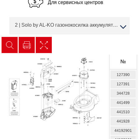
Для сервисных центров
2 | Solo by AL-KO газонокосилка аккумуляторная sbA 4237 Li SP Артикул: 127388 с 10/2016 до 03/2018 года | АЛКО ЗАПЧАСТИ | ПО РОССИИ | СПБ
№
127390
127391
344728
441499
441510
441928
44192901