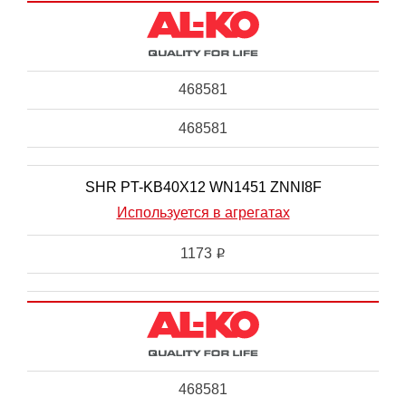
468581
468581
SHR PT-KB40X12 WN1451 ZNNI8F
Используется в агрегатах
1173
i
468581