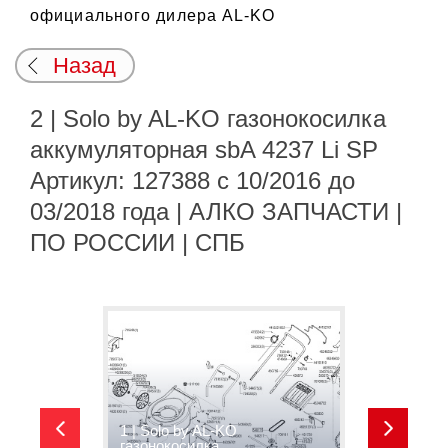
официального дилера AL-KO
Назад
2 | Solo by AL-KO газонокосилка
аккумуляторная sbA 4237 Li SP
Артикул: 127388 с 10/2016 до
03/2018 года | АЛКО ЗАПЧАСТИ |
ПО РОССИИ | СПБ
1 | Solo by AL-KO
2
газонокосилка
г