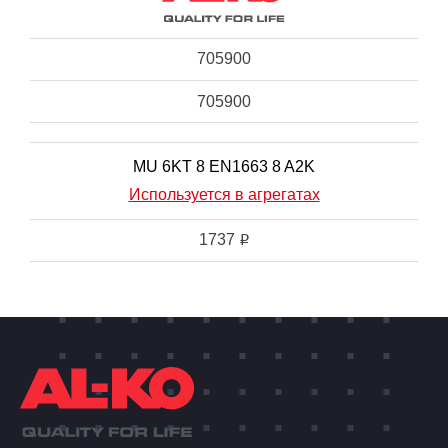
705900
705900
MU 6KT 8 EN1663 8 A2K
Используется в агрегатах
1737
i