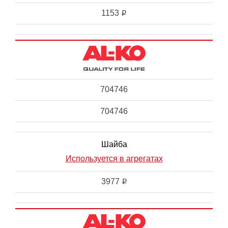
1153
i
704746
704746
Шайба
Используется в агрегатах
3977
i