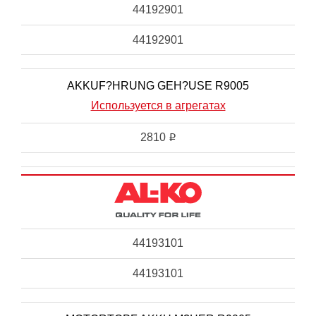
44192901
44192901
AKKUF?HRUNG GEH?USE R9005
Используется в агрегатах
2810
i
44193101
44193101