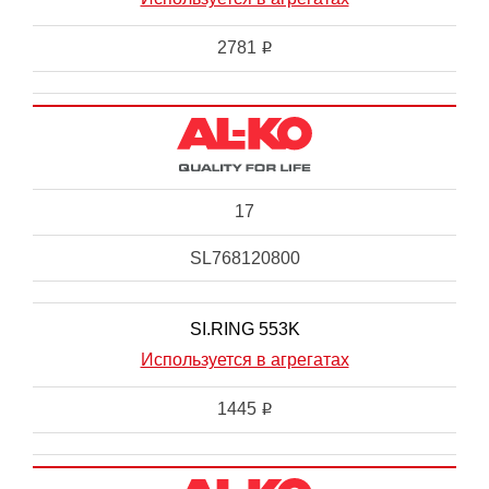
2781
i
17
SL768120800
SI.RING 553K
Используется в агрегатах
1445
i