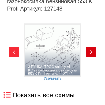
газонокосилка бензиновая 553 K
Profi Артикул: 127148
3 РУЧКА, ТРОС solo by AL-
4
KO газонокосилка бензиновая
г
553 K Profi Артикул: 127148
5
Увеличить
Показать все схемы