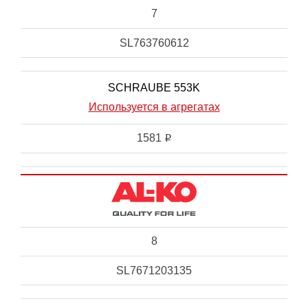
7
SL763760612
SCHRAUBE 553K
Используется в агрегатах
1581
i
8
SL7671203135