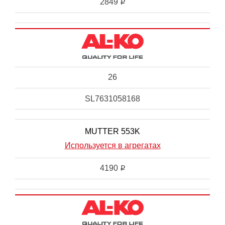
2849
i
26
SL7631058168
MUTTER 553K
Используется в агрегатах
4190
i