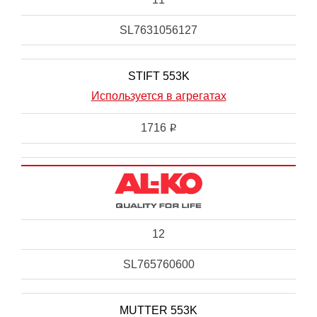
SL7631056127
STIFT 553K
Используется в агрегатах
1716
i
12
SL765760600
MUTTER 553K