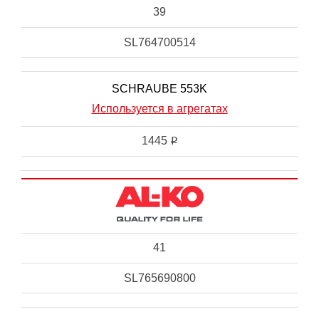
39
SL764700514
SCHRAUBE 553K
Используется в агрегатах
1445
i
41
SL765690800