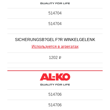
514704
514704
SICHERUNGSB?GEL F?R WINKELGELENK
Используется в агрегатах
1202
i
514706
514706