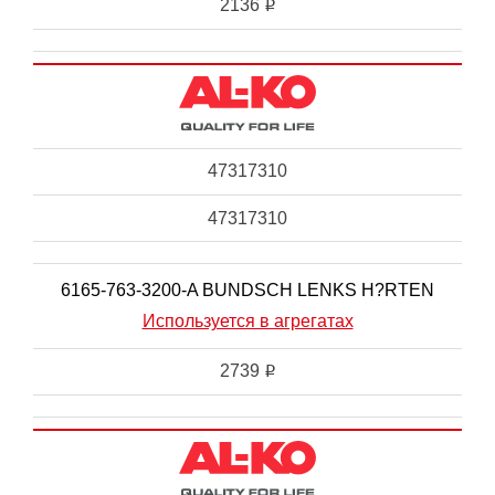
2136
i
47317310
47317310
6165-763-3200-A BUNDSCH LENKS H?RTEN
Используется в агрегатах
2739
i