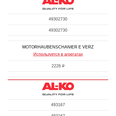
49302730
49302730
MOTORHAUBENSCHANIER E VERZ
Используется в агрегатах
2226
i
493167
493167