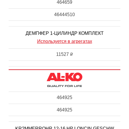
464659
46444510
ДЕМПФЕР 1-ЦИЛИНДР КОМПЛЕКТ
Используется в агрегатах
11527
i
464925
464925
KR?MMERROHR 12-16 HP LONCIN GESCHW