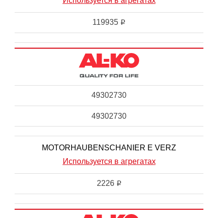
Используется в агрегатах
119935
i
49302730
49302730
MOTORHAUBENSCHANIER E VERZ
Используется в агрегатах
2226
i