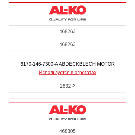
468263
468263
6170-146-7300-A ABDECKBLECH MOTOR
Используется в агрегатах
2832
i
468305