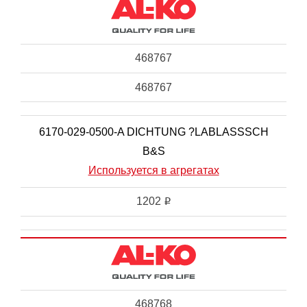
468767
468767
6170-029-0500-A DICHTUNG ?LABLASSSCH
B&S
Используется в агрегатах
1202
i
468768