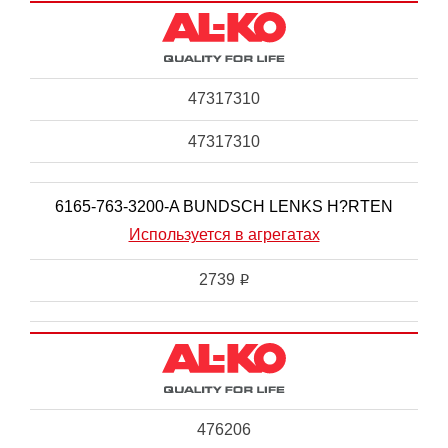
47317310
47317310
6165-763-3200-A BUNDSCH LENKS H?RTEN
Используется в агрегатах
2739
i
476206