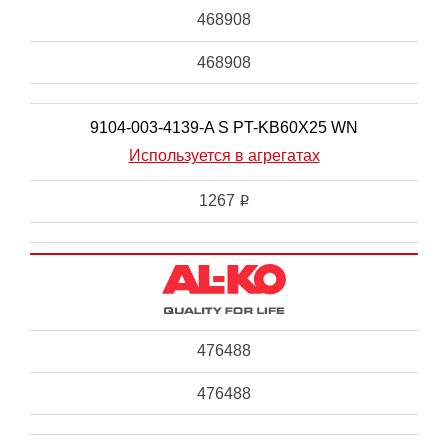
468908
468908
9104-003-4139-A S PT-KB60X25 WN
Используется в агрегатах
1267
i
476488
476488