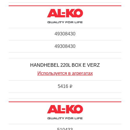
49308430
49308430
HANDHEBEL 220L BOX E VERZ
Используется в агрегатах
5416
i
510433