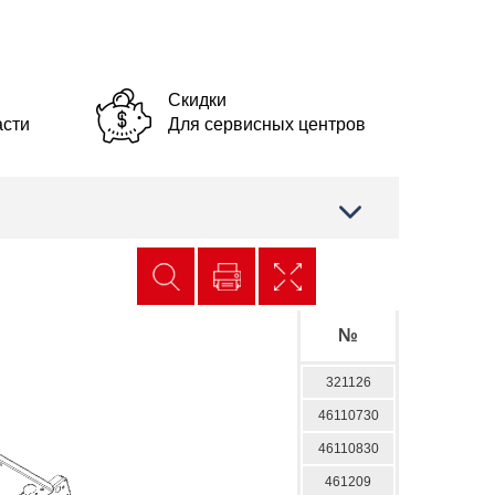
Скидки
асти
Для сервисных центров
№
321126
46110730
46110830
461209