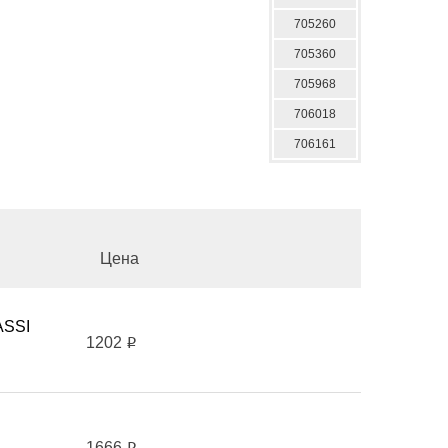
705260
705360
705968
706018
706161
Цена
ASSI
1202
i
1666
i