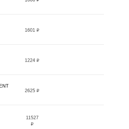
1601
i
1224
i
DENT
2625
i
11527
i