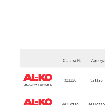
Ссылка №
Артику
321126
321126
46110730
46110730