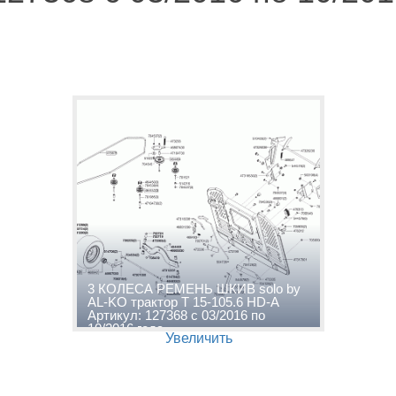
3 КОЛЕСА РЕМЕНЬ ШКИВ solo by
AL-KO трактор T 15-105.6 HD-A
Артикул: 127368 с 03/2016 по
10/2016 года
Увеличить