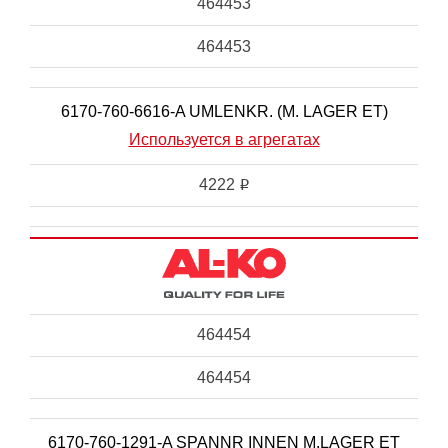
464453
464453
6170-760-6616-A UMLENKR. (M. LAGER ET)
Используется в агрегатах
4222
i
464454
464454
6170-760-1291-A SPANNR INNEN M.LAGER ET