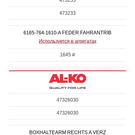
473233
473233
6165-764-1610-A FEDER FAHRANTRIB
Используется в агрегатах
1645
i
47326030
47326030
BOXHALTEARM RECHTS A VERZ