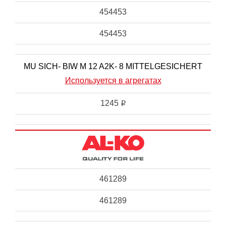
454453
454453
MU SICH- BIW M 12 A2K- 8 MITTELGESICHERT
Используется в агрегатах
1245
i
461289
461289