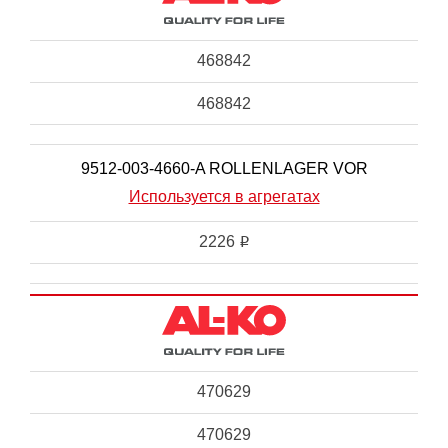
468842
468842
9512-003-4660-A ROLLENLAGER VOR
Используется в агрегатах
2226
i
470629
470629