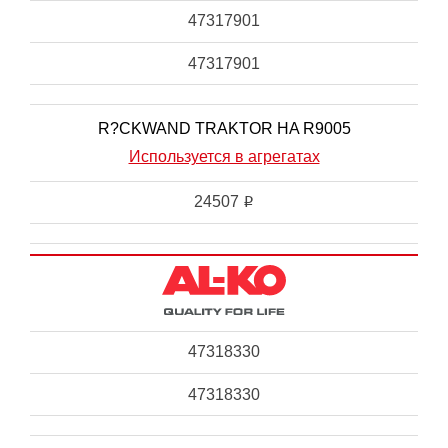
47317901
47317901
R?CKWAND TRAKTOR HA R9005
Используется в агрегатах
24507
i
47318330
47318330