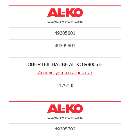
49305601
49305601
OBERTEIL HAUBE AL-KO R9005 E
Используется в агрегатах
11751
i
49305702