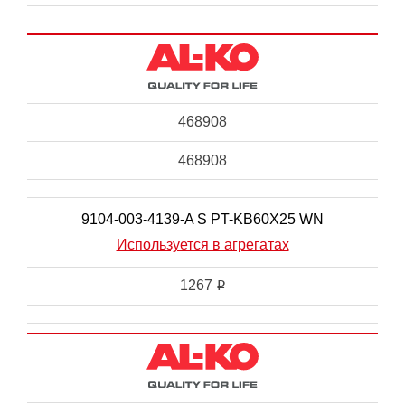
468908
468908
9104-003-4139-A S PT-KB60X25 WN
Используется в агрегатах
1267
i