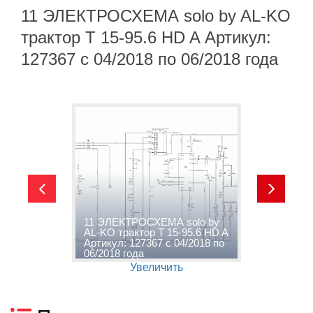
11 ЭЛЕКТРОСХЕМА solo by AL-KO
трактор T 15-95.6 HD A Артикул:
127367 с 04/2018 по 06/2018 года
11 ЭЛЕКТРОСХЕМА solo by
1
AL-KO трактор T 15-95.6 HD A
K
о
Артикул: 127367 с 04/2018 по
А
06/2018 года
0
Увеличить