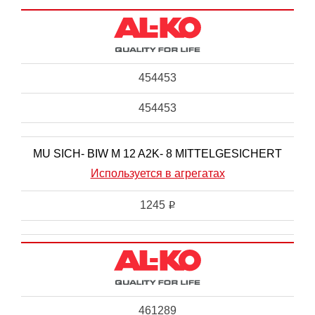
454453
454453
MU SICH- BIW M 12 A2K- 8 MITTELGESICHERT
Используется в агрегатах
1245
i
461289