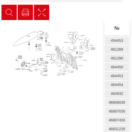
№
454453
461289
461290
464450
464453
464454
464932
46806830
46807030
46807430
46831230