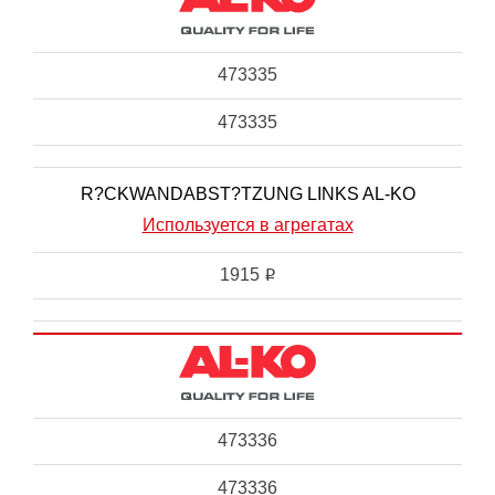
473335
473335
R?CKWANDABST?TZUNG LINKS AL-KO
Используется в агрегатах
1915
i
473336
473336