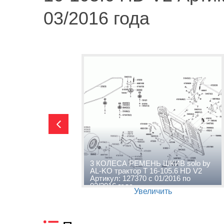
03/2016 года
by AL-KO
3 КОЛЕСА РЕМЕНЬ ШКИВ solo by
Артикул:
AL-KO трактор T 16-105.6 HD V2
6 года
Артикул: 127370 с 01/2016 по
03/2016 года
Увеличить