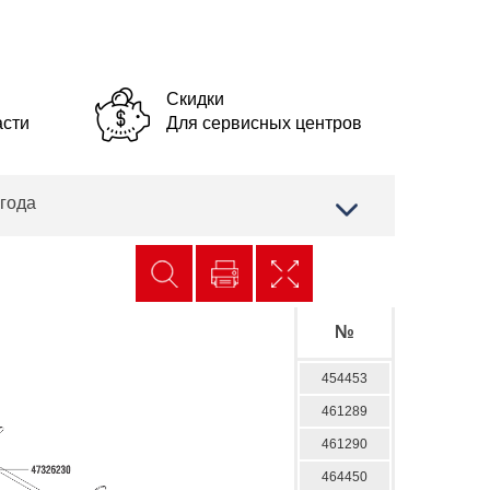
Скидки
асти
Для сервисных центров
 года
№
454453
461289
461290
464450