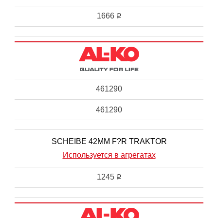
1666
i
461290
461290
SCHEIBE 42MM F?R TRAKTOR
Используется в агрегатах
1245
i