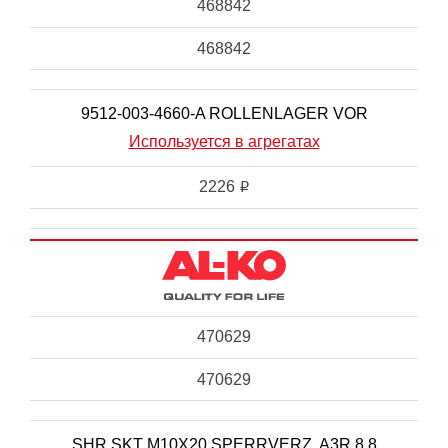
468842
468842
9512-003-4660-A ROLLENLAGER VOR
Используется в агрегатах
2226
i
470629
470629
SHR SKT M10X20 SPERRVERZ. A3R 8.8