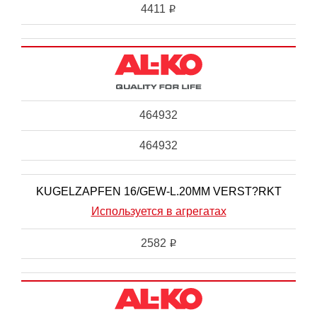
4411
i
464932
464932
KUGELZAPFEN 16/GEW-L.20MM VERST?RKT
Используется в агрегатах
2582
i