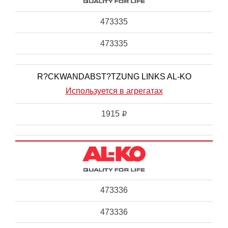
473335
473335
R?CKWANDABST?TZUNG LINKS AL-KO
Используется в агрегатах
1915
i
473336
473336