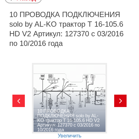
10 ПРОВОДКА ПОДКЛЮЧЕНИЯ
solo by AL-KO трактор T 16-105.6
HD V2 Артикул: 127370 с 03/2016
по 10/2016 года
10 ПРОВОДКА
ПОДКЛЮЧЕНИЯ solo by AL-
1
KO трактор T 16-105.6 HD V2
A
о
Артикул: 127370 с 03/2016 по
V
10/2016 года
п
Увеличить