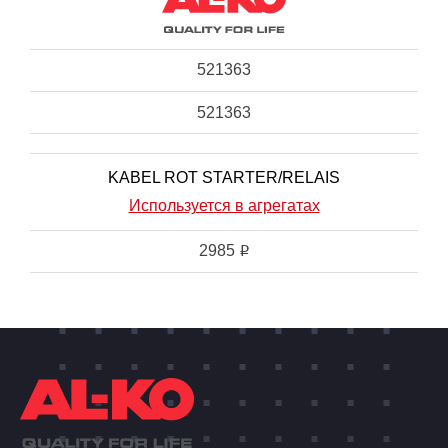
521363
521363
KABEL ROT STARTER/RELAIS
Используется в агрегатах
2985
i