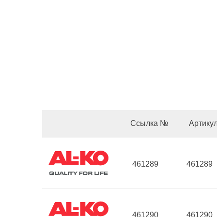
Ссылка №
Артику
461289
461289
461290
461290