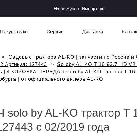
Напрямую от Импортера
Покупателю
Сервис
Доставка
Конта
Садовые трактора AL-KO | запчасти по России и 
V2 Артикул: 127443
Soloby AL-KO T 16-93.7 HD V2 
 | 4 КОРОБКА ПЕРЕДАЧ solo by AL-KO трактор T 16-
ербурга | от официального дилера AL-KO
olo by AL-KO трактор T 
127443 с 02/2019 года