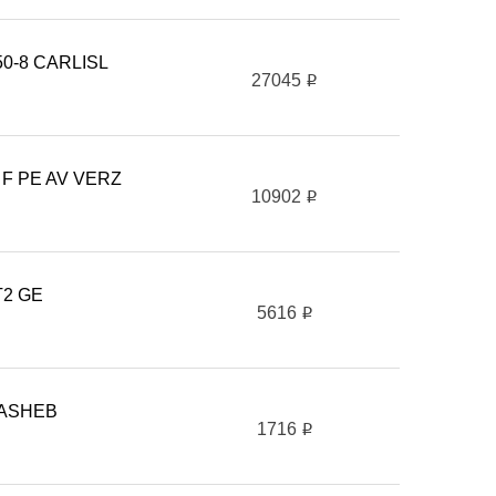
50-8 CARLISL
27045
i
 F PE AV VERZ
10902
i
T2 GE
5616
i
GASHEB
1716
i