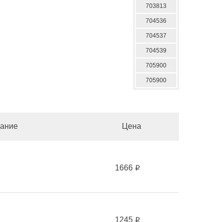
703813
704536
704537
704539
705900
705900
ание
Цена
1666
i
1245
i