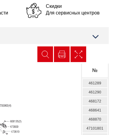
Скидки
асти
Для сервисных центров
№
461289
461290
468172
468641
468870
47101801