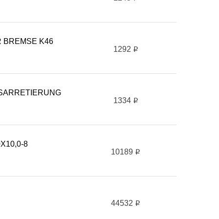
R BREMSE K46
1292
i
EMSARRETIERUNG
1334
i
X10,0-8
10189
i
44532
i