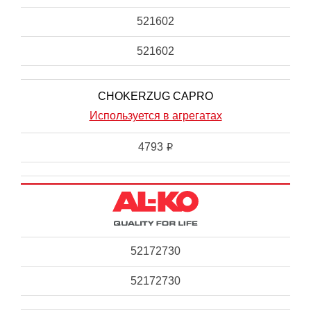
521602
521602
CHOKERZUG CAPRO
Используется в агрегатах
4793
i
52172730
52172730