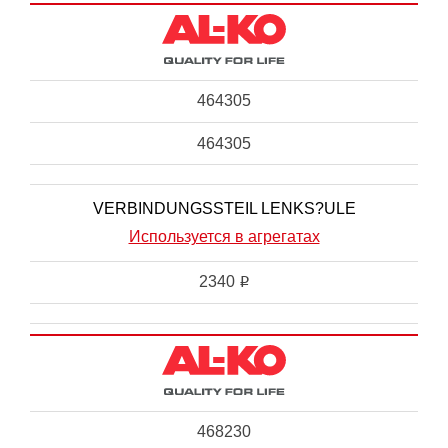
464305
464305
VERBINDUNGSSTEIL LENKS?ULE
Используется в агрегатах
2340
i
468230