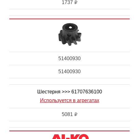
1737
i
51400930
51400930
Шестерня >>> 61707636100
Используется в агрегатах
5081
i