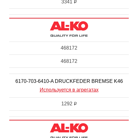
3341
i
468172
468172
6170-703-6410-A DRUCKFEDER BREMSE K46
Используется в агрегатах
1292
i