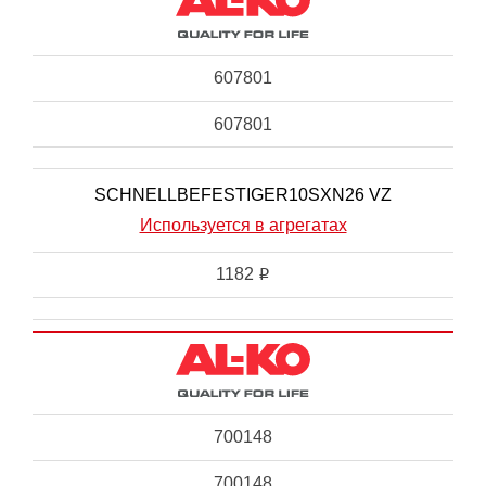
607801
607801
SCHNELLBEFESTIGER10SXN26 VZ
Используется в агрегатах
1182
i
700148
700148