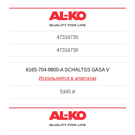
47316730
47316730
6165-704-9800-A SCHALTSS GASA V
Используется в агрегатах
5345
i