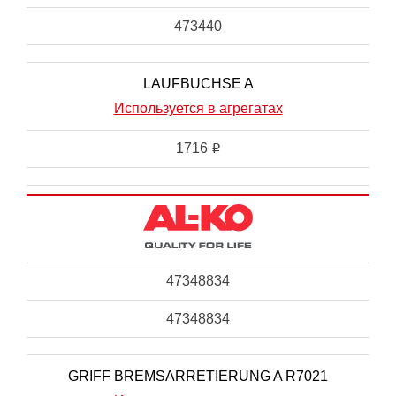
473440
LAUFBUCHSE A
Используется в агрегатах
1716
i
47348834
47348834
GRIFF BREMSARRETIERUNG A R7021