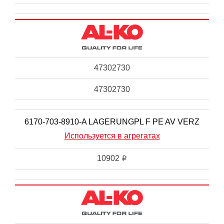
47302730
47302730
6170-703-8910-A LAGERUNGPL F PE AV VERZ
Используется в агрегатах
10902
i