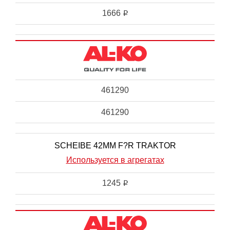
1666
i
461290
461290
SCHEIBE 42MM F?R TRAKTOR
Используется в агрегатах
1245
i