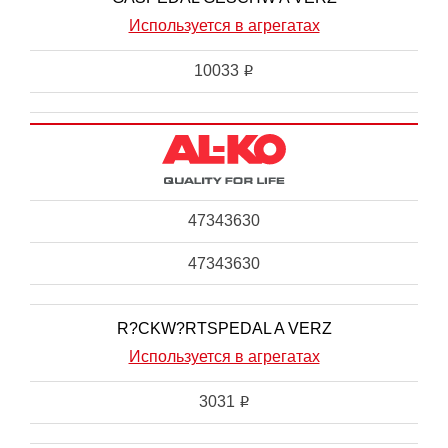
Используется в агрегатах
10033
i
47343630
47343630
R?CKW?RTSPEDAL A VERZ
Используется в агрегатах
3031
i