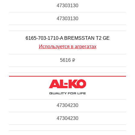
47303130
47303130
6165-703-1710-A BREMSSTAN T2 GE
Используется в агрегатах
5616
i
47304230
47304230