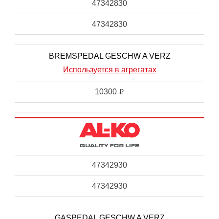
47342830
47342830
BREMSPEDAL GESCHW A VERZ
Используется в агрегатах
10300
i
47342930
47342930
GASPEDAL GESCHW A VERZ