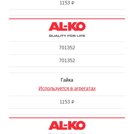
1153
i
701352
701352
Гайка
Используется в агрегатах
1153
i