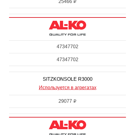
25466
i
47347702
47347702
SITZKONSOLE R3000
Используется в агрегатах
29077
i