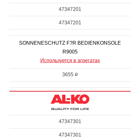
47347201
47347201
SONNENESCHUTZ F?R BEDIENKONSOLE
R9005
Используется в агрегатах
3655
i
47347301
47347301