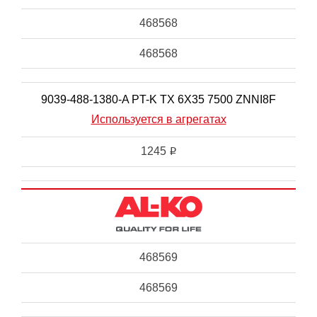
468568
468568
9039-488-1380-A PT-K TX 6X35 7500 ZNNI8F
Используется в агрегатах
1245
i
468569
468569