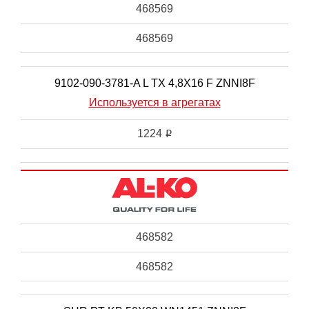
468569
468569
9102-090-3781-A L TX 4,8X16 F ZNNI8F
Используется в агрегатах
1224
i
468582
468582