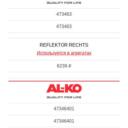
473463
473463
REFLEKTOR RECHTS
Используется в агрегатах
6239
i
47346401
47346401