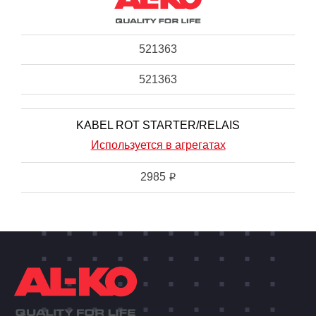
521363
521363
KABEL ROT STARTER/RELAIS
Используется в агрегатах
2985
i